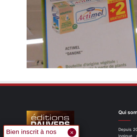
Qui so
Depuis 20
logique