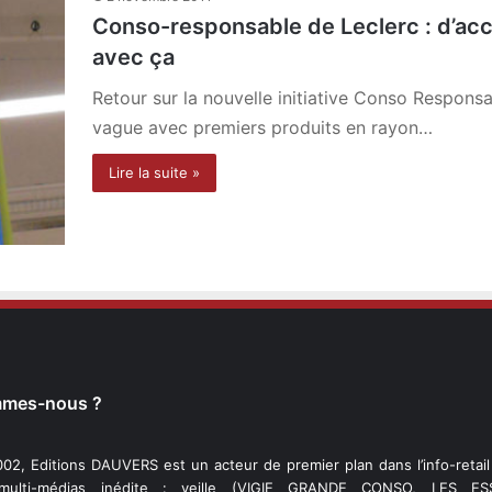
Conso-responsable de Leclerc : d’acc
avec ça
Retour sur la nouvelle initiative Conso Respons
vague avec premiers produits en rayon…
Lire la suite »
mmes-nous ?
02, Editions DAUVERS est un acteur de premier plan dans l’info-retai
 multi-médias inédite : veille (VIGIE GRANDE CONSO, LES ESS