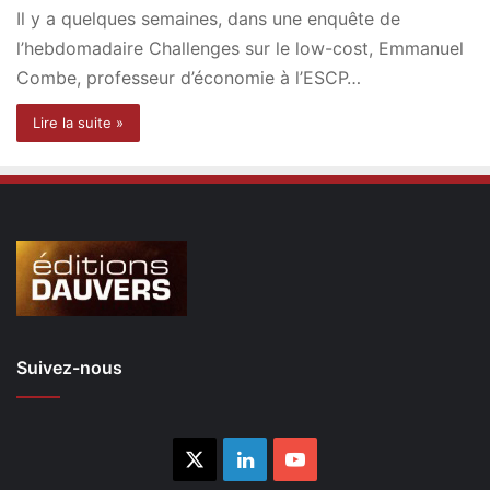
Il y a quelques semaines, dans une enquête de
l’hebdomadaire Challenges sur le low-cost, Emmanuel
Combe, professeur d’économie à l’ESCP…
Lire la suite »
Suivez-nous
X
Linkedin
YouTube