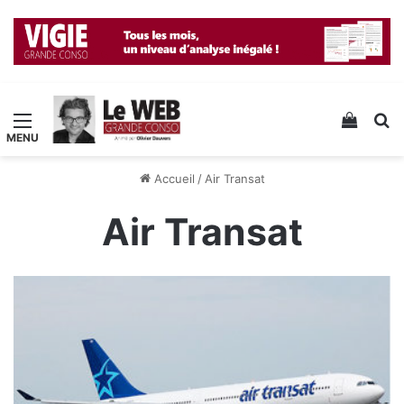
Menu
Voir v
R
Accueil
/
Air Transat
Air Transat