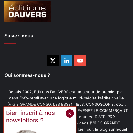
Suivez-nous
X
Linkedin
YouTube
Qui sommes-nous ?
Depuis 2002, Editions DAUVERS est un acteur de premier plan
dans l’info-retail avec une logique multi-médias inédite : veille
(VIGIE GRANDE CONSO, LES ESSENTIELS, CONSOSCOPIE, etc.),
livres (PENSER-CLIENT, IMAGE-PRIX, DEVENEZ LE COMMERÇANT
PRÉFÉRÉ DE VOS CLIENTS, etc.), études (DISTRI PRIX,
PROMOFLASH, DRIVE INSIGHTS), vidéos (VIDÉO GRANDE
CONSO), podcasts (CAFÉ CONSO) et, bien sûr, le blog sur lequel