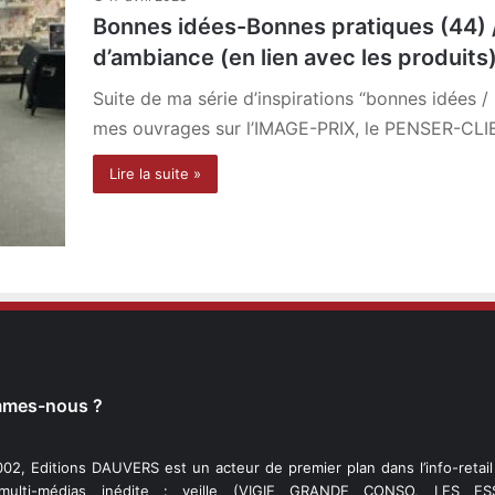
Bonnes idées-Bonnes pratiques (44) 
d’ambiance (en lien avec les produits
Suite de ma série d’inspirations “bonnes idées 
mes ouvrages sur l’IMAGE-PRIX, le PENSER-CL
Lire la suite »
mmes-nous ?
02, Editions DAUVERS est un acteur de premier plan dans l’info-retai
 multi-médias inédite : veille (VIGIE GRANDE CONSO, LES ESS