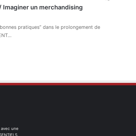
/ Imaginer un merchandising
)
/ bonnes pratiques” dans le prolongement de
IENT…
l avec une
ENTIELS,