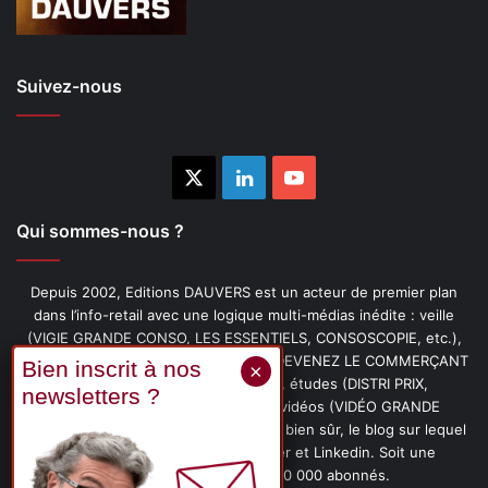
Suivez-nous
X
Linkedin
YouTube
Qui sommes-nous ?
Depuis 2002, Editions DAUVERS est un acteur de premier plan
dans l’info-retail avec une logique multi-médias inédite : veille
(VIGIE GRANDE CONSO, LES ESSENTIELS, CONSOSCOPIE, etc.),
livres (PENSER-CLIENT, IMAGE-PRIX, DEVENEZ LE COMMERÇANT
PRÉFÉRÉ DE VOS CLIENTS, etc.), études (DISTRI PRIX,
PROMOFLASH, DRIVE INSIGHTS), vidéos (VIDÉO GRANDE
CONSO), podcasts (CAFÉ CONSO) et, bien sûr, le blog sur lequel
vous êtes, ainsi que les fils Twitter et Linkedin. Soit une
communauté de plus de 150 000 abonnés.