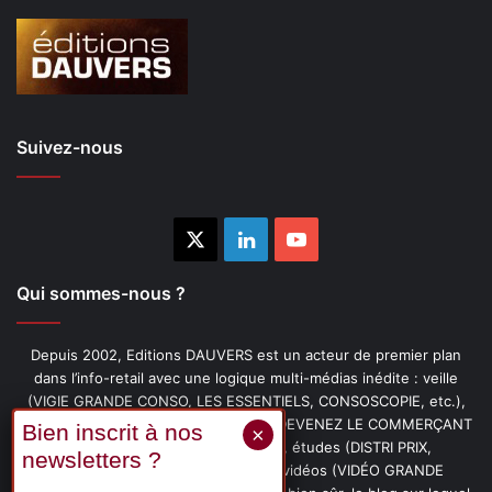
Suivez-nous
X
Linkedin
YouTube
Qui sommes-nous ?
Depuis 2002, Editions DAUVERS est un acteur de premier plan
dans l’info-retail avec une logique multi-médias inédite : veille
(VIGIE GRANDE CONSO, LES ESSENTIELS, CONSOSCOPIE, etc.),
livres (PENSER-CLIENT, IMAGE-PRIX, DEVENEZ LE COMMERÇANT
PRÉFÉRÉ DE VOS CLIENTS, etc.), études (DISTRI PRIX,
PROMOFLASH, DRIVE INSIGHTS), vidéos (VIDÉO GRANDE