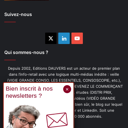
Suivez-nous
X
Linkedin
YouTube
Qui sommes-nous ?
Depuis 2002, Editions DAUVERS est un acteur de premier plan
dans l’info-retail avec une logique multi-médias inédite : veille
(VIGIE GRANDE CONSO, LES ESSENTIELS, CONSOSCOPIE, etc.),
livres (PENSER-CLIENT, IMAGE-PRIX, DEVENEZ LE COMMERÇANT
PRÉFÉRÉ DE VOS CLIENTS, etc.), études (DISTRI PRIX,
PROMOFLASH, DRIVE INSIGHTS), vidéos (VIDÉO GRANDE
CONSO), podcasts (CAFÉ CONSO) et, bien sûr, le blog sur lequel
vous êtes, ainsi que les fils Twitter et Linkedin. Soit une
communauté de plus de 150 000 abonnés.