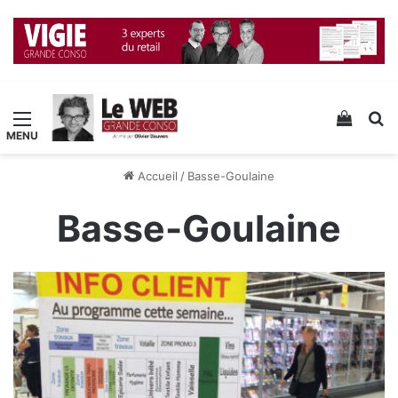
Menu
Voir v
R
Accueil
/
Basse-Goulaine
Basse-Goulaine