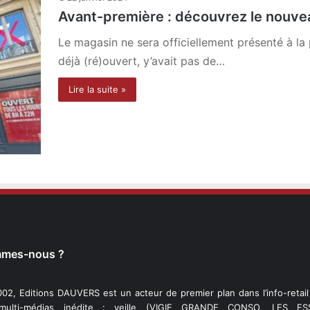
Avant-première : découvrez le nouve
Le magasin ne sera officiellement présenté à la 
déjà (ré)ouvert, y’avait pas de…
Lire la suite »
mmes-nous ?
02, Editions DAUVERS est un acteur de premier plan dans l’info-retai
 multi-médias inédite : veille (VIGIE GRANDE CONSO, LES ESS