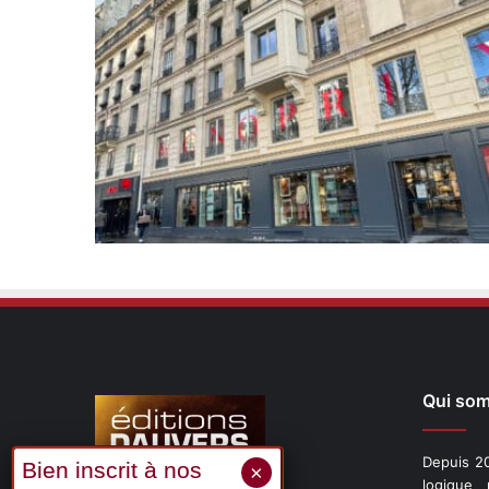
Qui so
Depuis 20
logique