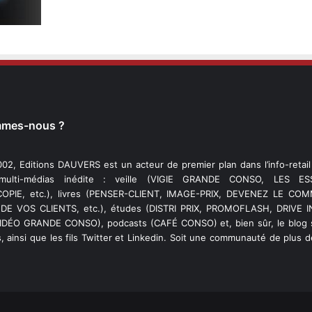
mmes-nous ?
02, Editions DAUVERS est un acteur de premier plan dans l’info-retai
 multi-médias inédite : veille (VIGIE GRANDE CONSO, LES ESS
PIE, etc.), livres (PENSER-CLIENT, IMAGE-PRIX, DEVENEZ LE C
DE VOS CLIENTS, etc.), études (DISTRI PRIX, PROMOFLASH, DRIVE I
VIDÉO GRANDE CONSO), podcasts (CAFÉ CONSO) et, bien sûr, le blog s
, ainsi que les fils Twitter et Linkedin. Soit une communauté de plus 