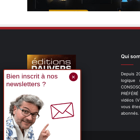
Qui so
Depuis 20
logique
CONSOSCO
Suivez-nous
PRÉFÉRÉ 
vidéos (
vous êtes
abonnés.
X
Linkedin
YouTube