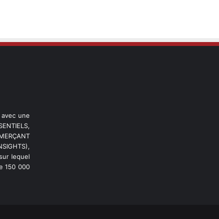
l avec une
ENTIELS,
OMMERÇANT
NSIGHTS),
ur lequel
de 150 000