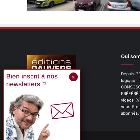
Qui so
Depuis 20
logique
CONSOSCO
Suivez-nous
PRÉFÉRÉ 
vidéos (
vous êtes
abonnés.
X
Linkedin
YouTube