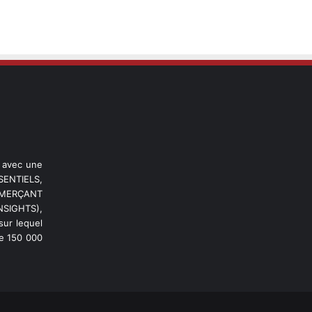
l avec une
ENTIELS,
OMMERÇANT
NSIGHTS),
ur lequel
de 150 000