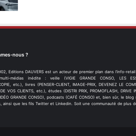
mmes-nous ?
02, Editions DAUVERS est un acteur de premier plan dans l’info-retai
 multi-médias inédite : veille (VIGIE GRANDE CONSO, LES ESS
PIE, etc.), livres (PENSER-CLIENT, IMAGE-PRIX, DEVENEZ LE C
DE VOS CLIENTS, etc.), études (DISTRI PRIX, PROMOFLASH, DRIVE I
VIDÉO GRANDE CONSO), podcasts (CAFÉ CONSO) et, bien sûr, le blog s
, ainsi que les fils Twitter et Linkedin. Soit une communauté de plus 