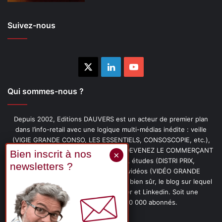
Suivez-nous
X
Linkedin
YouTube
Qui sommes-nous ?
Depuis 2002, Editions DAUVERS est un acteur de premier plan
dans l’info-retail avec une logique multi-médias inédite : veille
(VIGIE GRANDE CONSO, LES ESSENTIELS, CONSOSCOPIE, etc.),
livres (PENSER-CLIENT, IMAGE-PRIX, DEVENEZ LE COMMERÇANT
PRÉFÉRÉ DE VOS CLIENTS, etc.), études (DISTRI PRIX,
PROMOFLASH, DRIVE INSIGHTS), vidéos (VIDÉO GRANDE
CONSO), podcasts (CAFÉ CONSO) et, bien sûr, le blog sur lequel
vous êtes, ainsi que les fils Twitter et Linkedin. Soit une
communauté de plus de 150 000 abonnés.