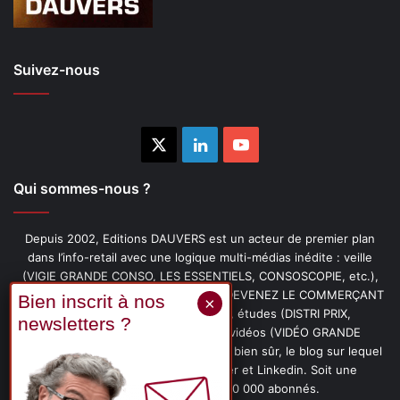
Suivez-nous
X
Linkedin
YouTube
Qui sommes-nous ?
Depuis 2002, Editions DAUVERS est un acteur de premier plan
dans l’info-retail avec une logique multi-médias inédite : veille
(VIGIE GRANDE CONSO, LES ESSENTIELS, CONSOSCOPIE, etc.),
livres (PENSER-CLIENT, IMAGE-PRIX, DEVENEZ LE COMMERÇANT
PRÉFÉRÉ DE VOS CLIENTS, etc.), études (DISTRI PRIX,
PROMOFLASH, DRIVE INSIGHTS), vidéos (VIDÉO GRANDE
CONSO), podcasts (CAFÉ CONSO) et, bien sûr, le blog sur lequel
vous êtes, ainsi que les fils Twitter et Linkedin. Soit une
communauté de plus de 150 000 abonnés.