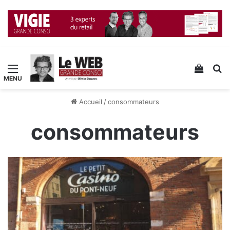
Menu
Voir v
R
Accueil
/
consommateurs
consommateurs