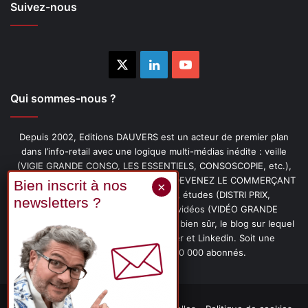
Suivez-nous
X
Linkedin
YouTube
Qui sommes-nous ?
Depuis 2002, Editions DAUVERS est un acteur de premier plan
dans l’info-retail avec une logique multi-médias inédite : veille
(VIGIE GRANDE CONSO, LES ESSENTIELS, CONSOSCOPIE, etc.),
livres (PENSER-CLIENT, IMAGE-PRIX, DEVENEZ LE COMMERÇANT
PRÉFÉRÉ DE VOS CLIENTS, etc.), études (DISTRI PRIX,
PROMOFLASH, DRIVE INSIGHTS), vidéos (VIDÉO GRANDE
CONSO), podcasts (CAFÉ CONSO) et, bien sûr, le blog sur lequel
vous êtes, ainsi que les fils Twitter et Linkedin. Soit une
communauté de plus de 150 000 abonnés.