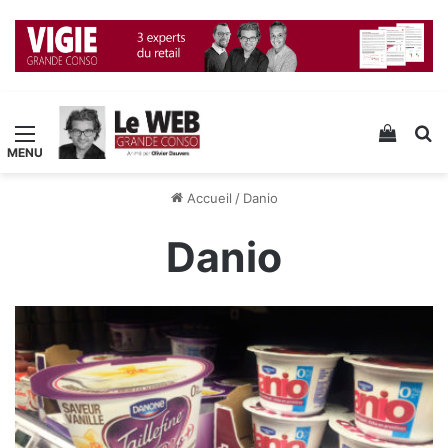
Menu
Voir v
R
Accueil
/
Danio
Danio