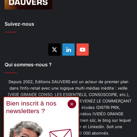
Suivez-nous
X
Linkedin
YouTube
Qui sommes-nous ?
Depuis 2002, Editions DAUVERS est un acteur de premier plan
dans l’info-retail avec une logique multi-médias inédite : veille
(VIGIE GRANDE CONSO, LES ESSENTIELS, CONSOSCOPIE, etc.),
livres (PENSER-CLIENT, IMAGE-PRIX, DEVENEZ LE COMMERÇANT
PRÉFÉRÉ DE VOS CLIENTS, etc.), études (DISTRI PRIX,
PROMOFLASH, DRIVE INSIGHTS), vidéos (VIDÉO GRANDE
CONSO), podcasts (CAFÉ CONSO) et, bien sûr, le blog sur lequel
vous êtes, ainsi que les fils Twitter et Linkedin. Soit une
communauté de plus de 150 000 abonnés.