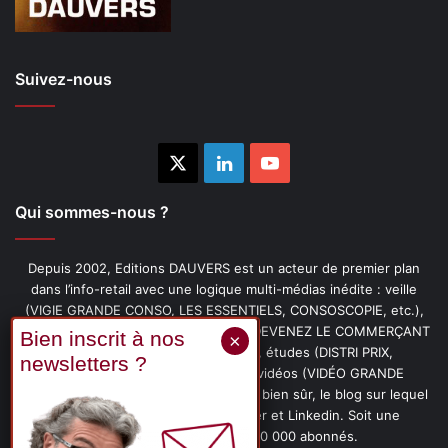
Suivez-nous
X
Linkedin
YouTube
Qui sommes-nous ?
Depuis 2002, Editions DAUVERS est un acteur de premier plan
dans l’info-retail avec une logique multi-médias inédite : veille
(VIGIE GRANDE CONSO, LES ESSENTIELS, CONSOSCOPIE, etc.),
livres (PENSER-CLIENT, IMAGE-PRIX, DEVENEZ LE COMMERÇANT
PRÉFÉRÉ DE VOS CLIENTS, etc.), études (DISTRI PRIX,
PROMOFLASH, DRIVE INSIGHTS), vidéos (VIDÉO GRANDE
CONSO), podcasts (CAFÉ CONSO) et, bien sûr, le blog sur lequel
vous êtes, ainsi que les fils Twitter et Linkedin. Soit une
communauté de plus de 150 000 abonnés.