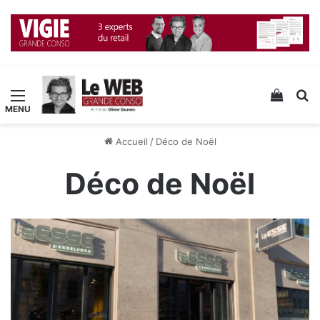
Menu
Voir v
R
Accueil
/
Déco de Noël
Déco de Noël