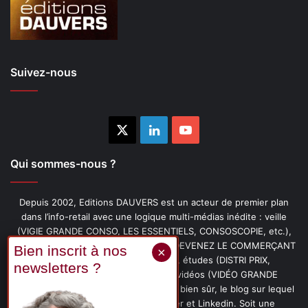
Suivez-nous
X
Linkedin
YouTube
Qui sommes-nous ?
Depuis 2002, Editions DAUVERS est un acteur de premier plan
dans l’info-retail avec une logique multi-médias inédite : veille
(VIGIE GRANDE CONSO, LES ESSENTIELS, CONSOSCOPIE, etc.),
livres (PENSER-CLIENT, IMAGE-PRIX, DEVENEZ LE COMMERÇANT
PRÉFÉRÉ DE VOS CLIENTS, etc.), études (DISTRI PRIX,
PROMOFLASH, DRIVE INSIGHTS), vidéos (VIDÉO GRANDE
CONSO), podcasts (CAFÉ CONSO) et, bien sûr, le blog sur lequel
vous êtes, ainsi que les fils Twitter et Linkedin. Soit une