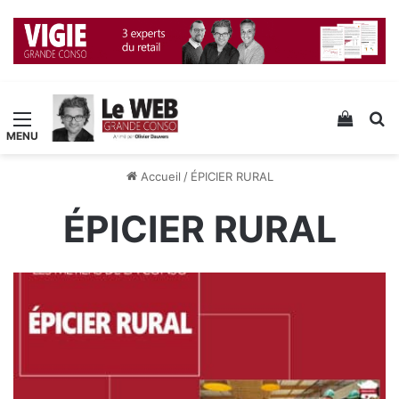
Menu
Voir v
R
Accueil
/
ÉPICIER RURAL
ÉPICIER RURAL