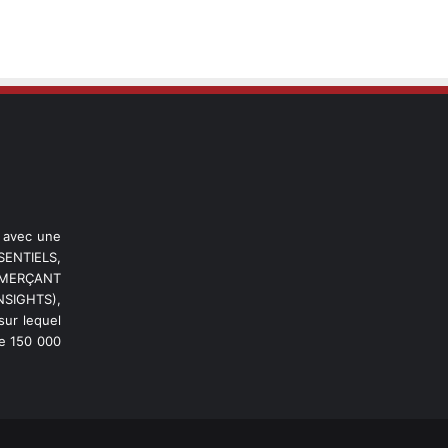
l avec une
ENTIELS,
OMMERÇANT
NSIGHTS),
ur lequel
de 150 000