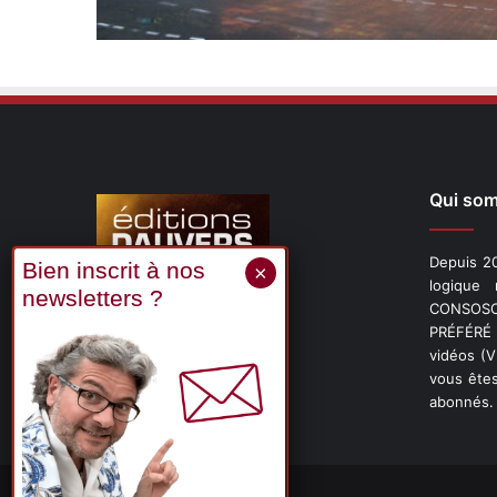
Qui so
Depuis 20
logique
CONSOSCO
Suivez-nous
PRÉFÉRÉ 
vidéos (
vous êtes
abonnés.
X
Linkedin
YouTube