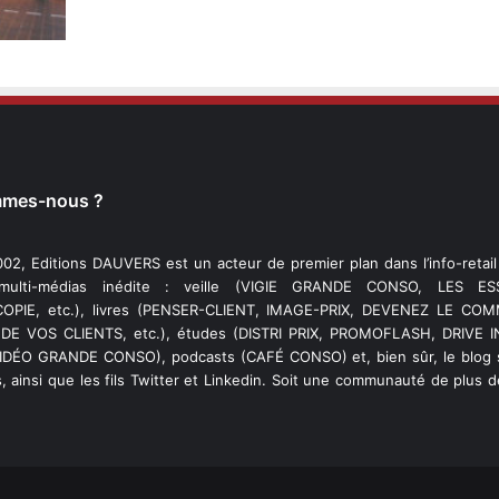
mmes-nous ?
02, Editions DAUVERS est un acteur de premier plan dans l’info-retai
 multi-médias inédite : veille (VIGIE GRANDE CONSO, LES ESS
PIE, etc.), livres (PENSER-CLIENT, IMAGE-PRIX, DEVENEZ LE C
DE VOS CLIENTS, etc.), études (DISTRI PRIX, PROMOFLASH, DRIVE I
VIDÉO GRANDE CONSO), podcasts (CAFÉ CONSO) et, bien sûr, le blog s
, ainsi que les fils Twitter et Linkedin. Soit une communauté de plus 