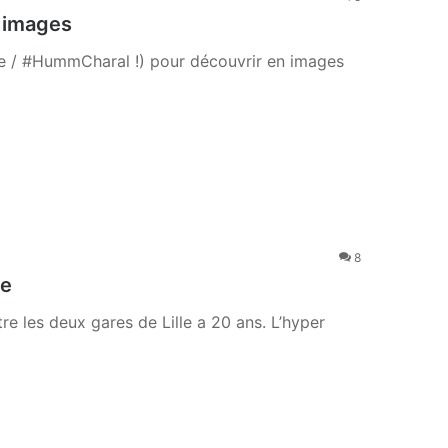
s images
nde / #HummCharal !) pour découvrir en images
8
le
tre les deux gares de Lille a 20 ans. L’hyper