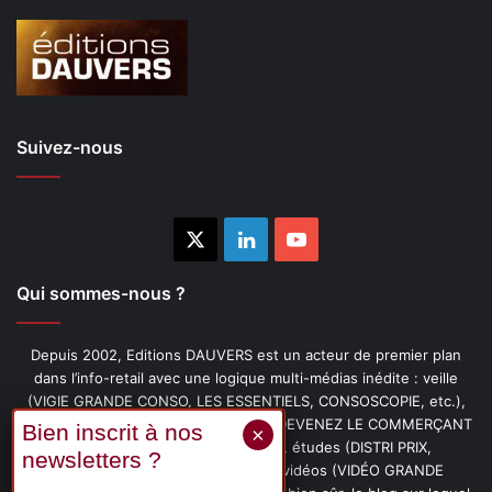
Suivez-nous
X
Linkedin
YouTube
Qui sommes-nous ?
Depuis 2002, Editions DAUVERS est un acteur de premier plan
dans l’info-retail avec une logique multi-médias inédite : veille
(VIGIE GRANDE CONSO, LES ESSENTIELS, CONSOSCOPIE, etc.),
livres (PENSER-CLIENT, IMAGE-PRIX, DEVENEZ LE COMMERÇANT
PRÉFÉRÉ DE VOS CLIENTS, etc.), études (DISTRI PRIX,
PROMOFLASH, DRIVE INSIGHTS), vidéos (VIDÉO GRANDE