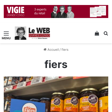
Menu
Voir v
R
Accueil
/
fiers
fiers