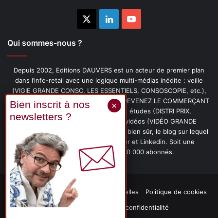
X
Linkedin
YouTube
Qui sommes-nous ?
Depuis 2002, Editions DAUVERS est un acteur de premier plan
dans l’info-retail avec une logique multi-médias inédite : veille
(VIGIE GRANDE CONSO, LES ESSENTIELS, CONSOSCOPIE, etc.),
livres (PENSER-CLIENT, IMAGE-PRIX, DEVENEZ LE COMMERÇANT
PRÉFÉRÉ DE VOS CLIENTS, etc.), études (DISTRI PRIX,
PROMOFLASH, DRIVE INSIGHTS), vidéos (VIDÉO GRANDE
CONSO), podcasts (CAFÉ CONSO) et, bien sûr, le blog sur lequel
vous êtes, ainsi que les fils Twitter et Linkedin. Soit une
communauté de plus de 150 000 abonnés.
Mentions légales
Données personnelles
Politique de cookies
Contact
Déclaration de confidentialité