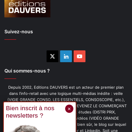
Suivez-nous
X
Linkedin
YouTube
Qui sommes-nous ?
Depuis 2002, Editions DAUVERS est un acteur de premier plan
dans l’info-retail avec une logique multi-médias inédite : veille
(VIGIE GRANDE CONSO, LES ESSENTIELS, CONSOSCOPIE, etc.),
livres (PENSER-CLIENT, IMAGE-PRIX, DEVENEZ LE COMMERÇANT
PRÉFÉRÉ DE VOS CLIENTS, etc.), études (DISTRI PRIX,
PROMOFLASH, DRIVE INSIGHTS), vidéos (VIDÉO GRANDE
CONSO), podcasts (CAFÉ CONSO) et, bien sûr, le blog sur lequel
vous êtes, ainsi que les fils Twitter et Linkedin. Soit une