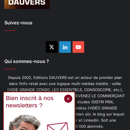
Suivez-nous
X
Linkedin
YouTube
Qui sommes-nous ?
Depuis 2002, Editions DAUVERS est un acteur de premier plan
dans l’info-retail avec une logique multi-médias inédite : veille
(VIGIE GRANDE CONSO, LES ESSENTIELS, CONSOSCOPIE, etc.),
livres (PENSER-CLIENT, IMAGE-PRIX, DEVENEZ LE COMMERÇANT
PRÉFÉRÉ DE VOS CLIENTS, etc.), études (DISTRI PRIX,
PROMOFLASH, DRIVE INSIGHTS), vidéos (VIDÉO GRANDE
CONSO), podcasts (CAFÉ CONSO) et, bien sûr, le blog sur lequel
vous êtes, ainsi que les fils Twitter et Linkedin. Soit une
communauté de plus de 150 000 abonnés.