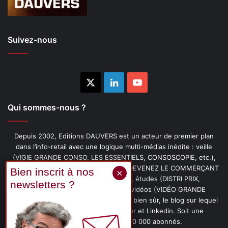
Suivez-nous
X
Linkedin
YouTube
Qui sommes-nous ?
Depuis 2002, Editions DAUVERS est un acteur de premier plan
dans l’info-retail avec une logique multi-médias inédite : veille
(VIGIE GRANDE CONSO, LES ESSENTIELS, CONSOSCOPIE, etc.),
livres (PENSER-CLIENT, IMAGE-PRIX, DEVENEZ LE COMMERÇANT
PRÉFÉRÉ DE VOS CLIENTS, etc.), études (DISTRI PRIX,
PROMOFLASH, DRIVE INSIGHTS), vidéos (VIDÉO GRANDE
CONSO), podcasts (CAFÉ CONSO) et, bien sûr, le blog sur lequel
vous êtes, ainsi que les fils Twitter et Linkedin. Soit une
communauté de plus de 150 000 abonnés.