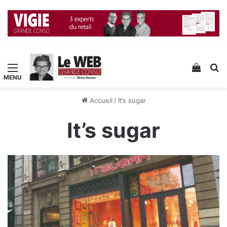
Menu
Voir v
R
Accueil
/
It’s sugar
It’s sugar