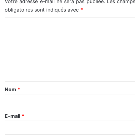
Votre adresse e-mail ne sera pas publiée.
Les champs
obligatoires sont indiqués avec
*
C
o
m
m
e
n
t
a
Nom
*
i
r
e
E-mail
*
*