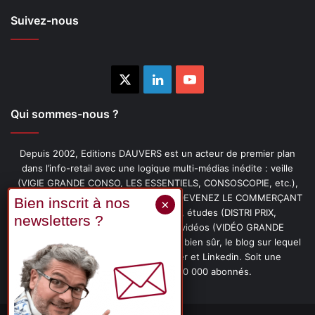
Suivez-nous
X
Linkedin
YouTube
Qui sommes-nous ?
Depuis 2002, Editions DAUVERS est un acteur de premier plan
dans l’info-retail avec une logique multi-médias inédite : veille
(VIGIE GRANDE CONSO, LES ESSENTIELS, CONSOSCOPIE, etc.),
livres (PENSER-CLIENT, IMAGE-PRIX, DEVENEZ LE COMMERÇANT
PRÉFÉRÉ DE VOS CLIENTS, etc.), études (DISTRI PRIX,
PROMOFLASH, DRIVE INSIGHTS), vidéos (VIDÉO GRANDE
CONSO), podcasts (CAFÉ CONSO) et, bien sûr, le blog sur lequel
vous êtes, ainsi que les fils Twitter et Linkedin. Soit une
communauté de plus de 150 000 abonnés.