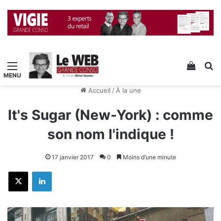
Menu
Voir v
R
Accueil
/
À la une
It's Sugar (New-York) : comme
son nom l'indique !
17 janvier 2017
0
Moins d’une minute
X
Linkedin