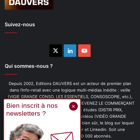
Suivez-nous
X
Linkedin
YouTube
Qui sommes-nous ?
Depuis 2002, Editions DAUVERS est un acteur de premier plan
dans l’info-retail avec une logique multi-médias inédite : veille
(VIGIE GRANDE CONSO, LES ESSENTIELS, CONSOSCOPIE, etc.),
livres (PENSER-CLIENT, IMAGE-PRIX, DEVENEZ LE COMMERÇANT
PRÉFÉRÉ DE VOS CLIENTS, etc.), études (DISTRI PRIX,
PROMOFLASH, DRIVE INSIGHTS), vidéos (VIDÉO GRANDE
CONSO), podcasts (CAFÉ CONSO) et, bien sûr, le blog sur lequel
vous êtes, ainsi que les fils Twitter et Linkedin. Soit une
communauté de plus de 150 000 abonnés.