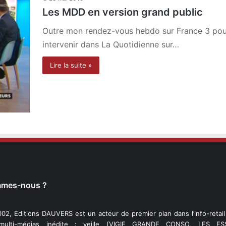
Les MDD en version grand public
Outre mon rendez-vous hebdo sur France 3 pour
intervenir dans La Quotidienne sur…
Lire la suite »
mmes-nous ?
02, Editions DAUVERS est un acteur de premier plan dans l’info-retai
 multi-médias inédite : veille (VIGIE GRANDE CONSO, LES ESS