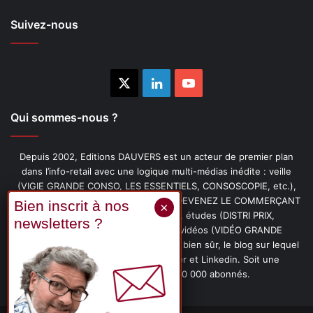
Suivez-nous
X
Linkedin
YouTube
Qui sommes-nous ?
Depuis 2002, Editions DAUVERS est un acteur de premier plan
dans l’info-retail avec une logique multi-médias inédite : veille
(VIGIE GRANDE CONSO, LES ESSENTIELS, CONSOSCOPIE, etc.),
livres (PENSER-CLIENT, IMAGE-PRIX, DEVENEZ LE COMMERÇANT
PRÉFÉRÉ DE VOS CLIENTS, etc.), études (DISTRI PRIX,
PROMOFLASH, DRIVE INSIGHTS), vidéos (VIDÉO GRANDE
CONSO), podcasts (CAFÉ CONSO) et, bien sûr, le blog sur lequel
vous êtes, ainsi que les fils Twitter et Linkedin. Soit une
communauté de plus de 150 000 abonnés.