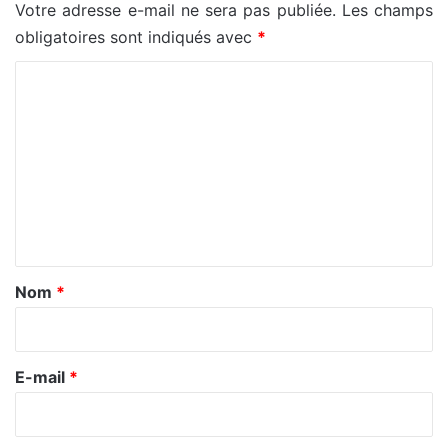
Votre adresse e-mail ne sera pas publiée.
Les champs
obligatoires sont indiqués avec
*
C
o
m
m
e
n
t
a
Nom
*
i
r
e
E-mail
*
*