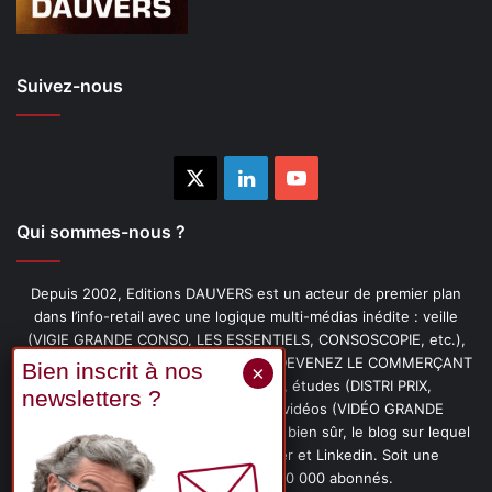
Suivez-nous
X
Linkedin
YouTube
Qui sommes-nous ?
Depuis 2002, Editions DAUVERS est un acteur de premier plan
dans l’info-retail avec une logique multi-médias inédite : veille
(VIGIE GRANDE CONSO, LES ESSENTIELS, CONSOSCOPIE, etc.),
livres (PENSER-CLIENT, IMAGE-PRIX, DEVENEZ LE COMMERÇANT
PRÉFÉRÉ DE VOS CLIENTS, etc.), études (DISTRI PRIX,
PROMOFLASH, DRIVE INSIGHTS), vidéos (VIDÉO GRANDE
CONSO), podcasts (CAFÉ CONSO) et, bien sûr, le blog sur lequel
vous êtes, ainsi que les fils Twitter et Linkedin. Soit une
communauté de plus de 150 000 abonnés.