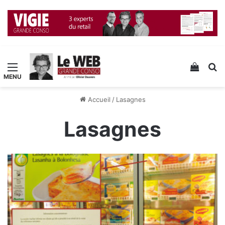
Menu
Voir v
R
Accueil
/
Lasagnes
Lasagnes