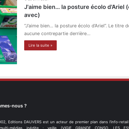
J'aime bien… la posture écolo d'Ariel (
avec)
“J’aime bien… la posture écolo d’Ariel”. Le titre d
aucune contrepartie derrière…
Lire la suite »
mmes-nous ?
02, Editions DAUVERS est un acteur de premier plan dans l’info-retai
 multi-médias inédite : veille (VIGIE GRANDE CONSO, LES ESS