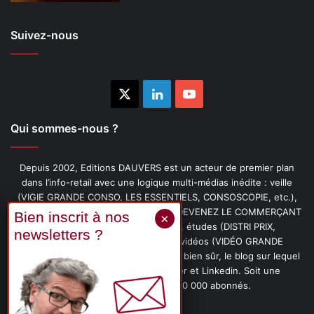
Suivez-nous
X
Linkedin
YouTube
Qui sommes-nous ?
Depuis 2002, Editions DAUVERS est un acteur de premier plan
dans l’info-retail avec une logique multi-médias inédite : veille
(VIGIE GRANDE CONSO, LES ESSENTIELS, CONSOSCOPIE, etc.),
livres (PENSER-CLIENT, IMAGE-PRIX, DEVENEZ LE COMMERÇANT
PRÉFÉRÉ DE VOS CLIENTS, etc.), études (DISTRI PRIX,
PROMOFLASH, DRIVE INSIGHTS), vidéos (VIDÉO GRANDE
CONSO), podcasts (CAFÉ CONSO) et, bien sûr, le blog sur lequel
vous êtes, ainsi que les fils Twitter et Linkedin. Soit une
communauté de plus de 150 000 abonnés.