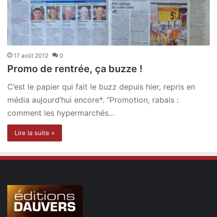
17 août 2012
0
Promo de rentrée, ça buzze !
C’est le papier qui fait le buzz depuis hier, repris en
média aujourd’hui encore*. “Promotion, rabais :
comment les hypermarchés…
Lire la suite »