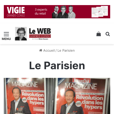
Menu
Voir v
R
Accueil
/
Le Parisien
Le Parisien