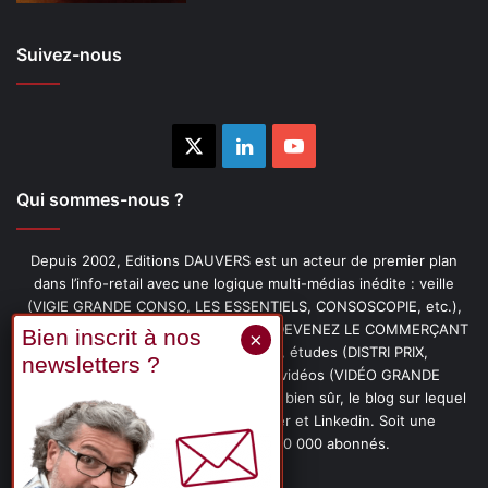
Suivez-nous
X
Linkedin
YouTube
Qui sommes-nous ?
Depuis 2002, Editions DAUVERS est un acteur de premier plan
dans l’info-retail avec une logique multi-médias inédite : veille
(VIGIE GRANDE CONSO, LES ESSENTIELS, CONSOSCOPIE, etc.),
livres (PENSER-CLIENT, IMAGE-PRIX, DEVENEZ LE COMMERÇANT
PRÉFÉRÉ DE VOS CLIENTS, etc.), études (DISTRI PRIX,
PROMOFLASH, DRIVE INSIGHTS), vidéos (VIDÉO GRANDE
CONSO), podcasts (CAFÉ CONSO) et, bien sûr, le blog sur lequel
vous êtes, ainsi que les fils Twitter et Linkedin. Soit une
communauté de plus de 150 000 abonnés.