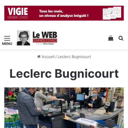
Menu
Voir v
R
Accueil
/
Leclerc Bugnicourt
Leclerc Bugnicourt