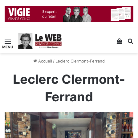
Menu
Voir v
R
Accueil
/
Leclerc Clermont-Ferrand
Leclerc Clermont-
Ferrand