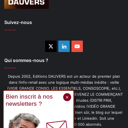
Suivez-nous
X
Linkedin
YouTube
Qui sommes-nous ?
Depuis 2002, Editions DAUVERS est un acteur de premier plan
dans l’info-retail avec une logique multi-médias inédite : veille
(VIGIE GRANDE CONSO, LES ESSENTIELS, CONSOSCOPIE, etc.),
livres (PENSER-CLIENT, IMAGE-PRIX, DEVENEZ LE COMMERÇANT
PRÉFÉRÉ DE VOS CLIENTS, etc.), études (DISTRI PRIX,
PROMOFLASH, DRIVE INSIGHTS), vidéos (VIDÉO GRANDE
CONSO), podcasts (CAFÉ CONSO) et, bien sûr, le blog sur lequel
vous êtes, ainsi que les fils Twitter et Linkedin. Soit une
communauté de plus de 150 000 abonnés.