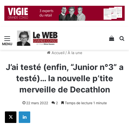
Menu
Voir v
R
Accueil
/
À la une
J’ai testé (enfin, “Junior n°3” a
testé)… la nouvelle p’tite
merveille de Decathlon
22 mars 2022
2
Temps de lecture 1 minute
X
Linkedin