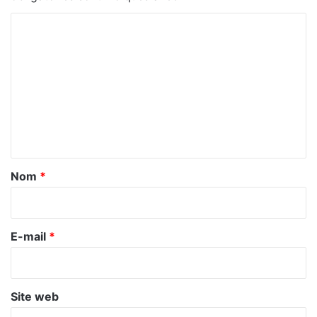
C
o
m
m
e
n
t
a
Nom
*
i
r
e
E-mail
*
*
Site web