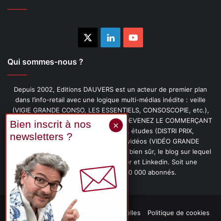
X
Linkedin
YouTube
Qui sommes-nous ?
Depuis 2002, Editions DAUVERS est un acteur de premier plan
dans l’info-retail avec une logique multi-médias inédite : veille
(VIGIE GRANDE CONSO, LES ESSENTIELS, CONSOSCOPIE, etc.),
livres (PENSER-CLIENT, IMAGE-PRIX, DEVENEZ LE COMMERÇANT
PRÉFÉRÉ DE VOS CLIENTS, etc.), études (DISTRI PRIX,
PROMOFLASH, DRIVE INSIGHTS), vidéos (VIDÉO GRANDE
CONSO), podcasts (CAFÉ CONSO) et, bien sûr, le blog sur lequel
vous êtes, ainsi que les fils Twitter et Linkedin. Soit une
communauté de plus de 150 000 abonnés.
Mentions légales
Données personnelles
Politique de cookies