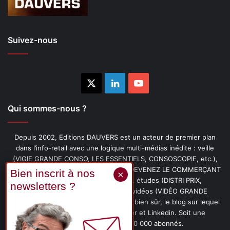
Suivez-nous
X
Linkedin
YouTube
Qui sommes-nous ?
Depuis 2002, Editions DAUVERS est un acteur de premier plan
dans l’info-retail avec une logique multi-médias inédite : veille
(VIGIE GRANDE CONSO, LES ESSENTIELS, CONSOSCOPIE, etc.),
livres (PENSER-CLIENT, IMAGE-PRIX, DEVENEZ LE COMMERÇANT
PRÉFÉRÉ DE VOS CLIENTS, etc.), études (DISTRI PRIX,
PROMOFLASH, DRIVE INSIGHTS), vidéos (VIDÉO GRANDE
CONSO), podcasts (CAFÉ CONSO) et, bien sûr, le blog sur lequel
vous êtes, ainsi que les fils Twitter et Linkedin. Soit une
communauté de plus de 150 000 abonnés.