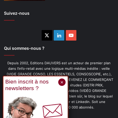
Suivez-nous
X
Linkedin
YouTube
Qui sommes-nous ?
Depuis 2002, Editions DAUVERS est un acteur de premier plan
dans l’info-retail avec une logique multi-médias inédite : veille
(VIGIE GRANDE CONSO, LES ESSENTIELS, CONSOSCOPIE, etc.),
livres (PENSER-CLIENT, IMAGE-PRIX, DEVENEZ LE COMMERÇANT
PRÉFÉRÉ DE VOS CLIENTS, etc.), études (DISTRI PRIX,
PROMOFLASH, DRIVE INSIGHTS), vidéos (VIDÉO GRANDE
CONSO), podcasts (CAFÉ CONSO) et, bien sûr, le blog sur lequel
vous êtes, ainsi que les fils Twitter et Linkedin. Soit une
communauté de plus de 150 000 abonnés.