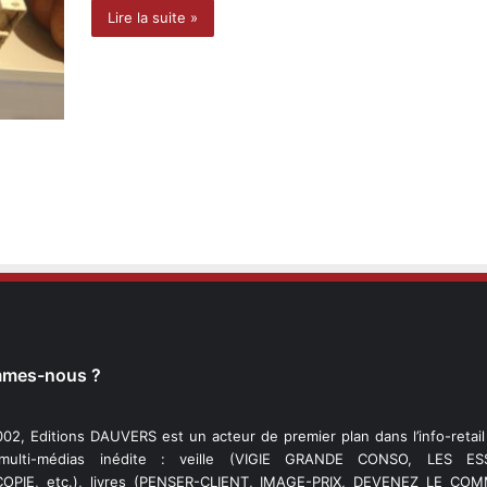
Lire la suite »
mmes-nous ?
02, Editions DAUVERS est un acteur de premier plan dans l’info-retai
 multi-médias inédite : veille (VIGIE GRANDE CONSO, LES ESS
PIE, etc.), livres (PENSER-CLIENT, IMAGE-PRIX, DEVENEZ LE C