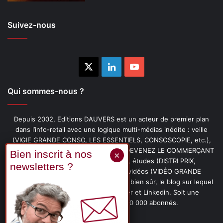
Suivez-nous
X
Linkedin
YouTube
Qui sommes-nous ?
Depuis 2002, Editions DAUVERS est un acteur de premier plan
dans l’info-retail avec une logique multi-médias inédite : veille
(VIGIE GRANDE CONSO, LES ESSENTIELS, CONSOSCOPIE, etc.),
livres (PENSER-CLIENT, IMAGE-PRIX, DEVENEZ LE COMMERÇANT
PRÉFÉRÉ DE VOS CLIENTS, etc.), études (DISTRI PRIX,
PROMOFLASH, DRIVE INSIGHTS), vidéos (VIDÉO GRANDE
CONSO), podcasts (CAFÉ CONSO) et, bien sûr, le blog sur lequel
vous êtes, ainsi que les fils Twitter et Linkedin. Soit une
communauté de plus de 150 000 abonnés.