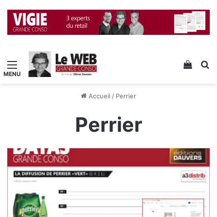
Menu
Voir v
R
Accueil
/
Perrier
Perrier