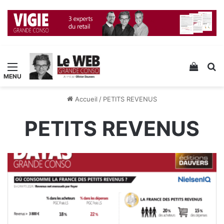
Menu
Voir v
R
Accueil
/
PETITS REVENUS
PETITS REVENUS