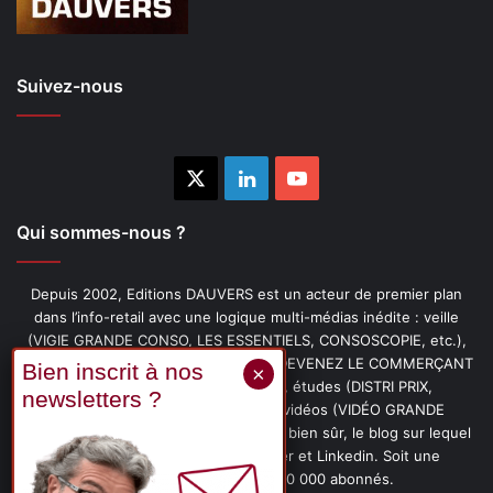
Suivez-nous
X
Linkedin
YouTube
Qui sommes-nous ?
Depuis 2002, Editions DAUVERS est un acteur de premier plan
dans l’info-retail avec une logique multi-médias inédite : veille
(VIGIE GRANDE CONSO, LES ESSENTIELS, CONSOSCOPIE, etc.),
livres (PENSER-CLIENT, IMAGE-PRIX, DEVENEZ LE COMMERÇANT
PRÉFÉRÉ DE VOS CLIENTS, etc.), études (DISTRI PRIX,
PROMOFLASH, DRIVE INSIGHTS), vidéos (VIDÉO GRANDE
CONSO), podcasts (CAFÉ CONSO) et, bien sûr, le blog sur lequel
vous êtes, ainsi que les fils Twitter et Linkedin. Soit une
communauté de plus de 150 000 abonnés.