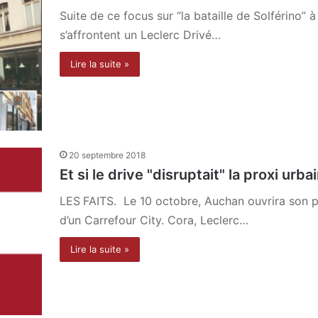
Suite de ce focus sur “la bataille de Solférino” à
s’affrontent un Leclerc Drivé…
Lire la suite »
20 septembre 2018
Et si le drive "disruptait" la proxi urb
LES FAITS. Le 10 octobre, Auchan ouvrira son pr
d’un Carrefour City. Cora, Leclerc…
Lire la suite »