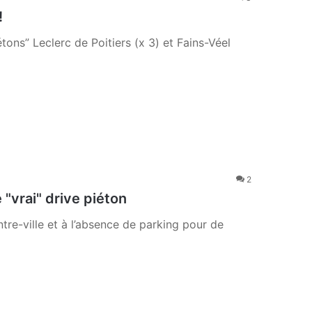
!
étons” Leclerc de Poitiers (x 3) et Fains-Véel
2
 "vrai" drive piéton
tre-ville et à l’absence de parking pour de