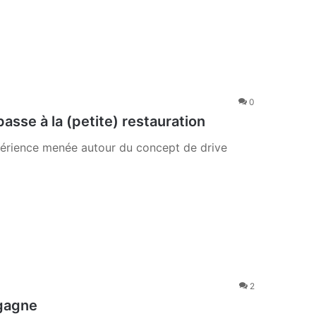
0
passe à la (petite) restauration
xpérience menée autour du concept de drive
2
 gagne