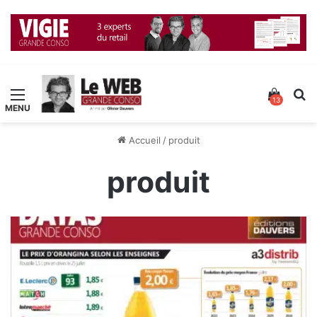
Menu
Voir v
R
13
Accueil
/
produit
produit