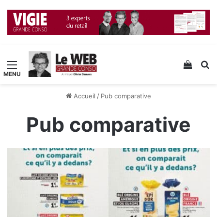
Menu
Voir v
R
Accueil
/
Pub comparative
Pub comparative