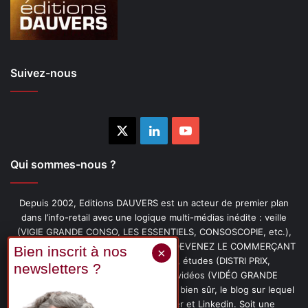
Suivez-nous
X
Linkedin
YouTube
Qui sommes-nous ?
Depuis 2002, Editions DAUVERS est un acteur de premier plan
dans l’info-retail avec une logique multi-médias inédite : veille
(VIGIE GRANDE CONSO, LES ESSENTIELS, CONSOSCOPIE, etc.),
livres (PENSER-CLIENT, IMAGE-PRIX, DEVENEZ LE COMMERÇANT
PRÉFÉRÉ DE VOS CLIENTS, etc.), études (DISTRI PRIX,
PROMOFLASH, DRIVE INSIGHTS), vidéos (VIDÉO GRANDE
CONSO), podcasts (CAFÉ CONSO) et, bien sûr, le blog sur lequel
vous êtes, ainsi que les fils Twitter et Linkedin. Soit une