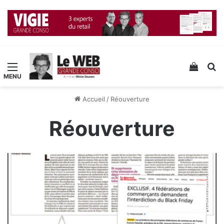
Menu
Voir v
R
Accueil
/
Réouverture
Réouverture