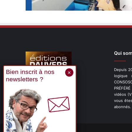
Qui so
Depuis 20
logique
CONSOSCO
Suivez-nous
PRÉFÉRÉ 
vidéos (
vous êtes
abonnés.
X
Linkedin
YouTube