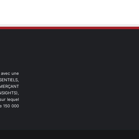
l avec une
ENTIELS,
OMMERÇANT
NSIGHTS),
ur lequel
de 150 000