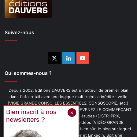
Suivez-nous
X
Linkedin
YouTube
Qui sommes-nous ?
Depuis 2002, Editions DAUVERS est un acteur de premier plan
dans l’info-retail avec une logique multi-médias inédite : veille
(VIGIE GRANDE CONSO, LES ESSENTIELS, CONSOSCOPIE, etc.),
livres (PENSER-CLIENT, IMAGE-PRIX, DEVENEZ LE COMMERÇANT
PRÉFÉRÉ DE VOS CLIENTS, etc.), études (DISTRI PRIX,
PROMOFLASH, DRIVE INSIGHTS), vidéos (VIDÉO GRANDE
CONSO), podcasts (CAFÉ CONSO) et, bien sûr, le blog sur lequel
vous êtes, ainsi que les fils Twitter et Linkedin. Soit une