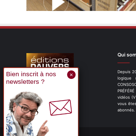
Qui so
Depuis 20
logique
CONSOSCO
Suivez-nous
PRÉFÉRÉ 
vidéos (
vous êtes
abonnés.
X
Linkedin
YouTube