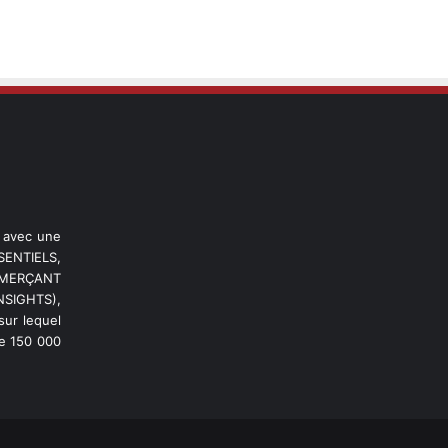
l avec une
ENTIELS,
OMMERÇANT
NSIGHTS),
ur lequel
de 150 000