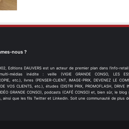
mmes-nous ?
02, Editions DAUVERS est un acteur de premier plan dans l’info-retai
 multi-médias inédite : veille (VIGIE GRANDE CONSO, LES ESS
PIE, etc.), livres (PENSER-CLIENT, IMAGE-PRIX, DEVENEZ LE C
DE VOS CLIENTS, etc.), études (DISTRI PRIX, PROMOFLASH, DRIVE I
VIDÉO GRANDE CONSO), podcasts (CAFÉ CONSO) et, bien sûr, le blog s
, ainsi que les fils Twitter et Linkedin. Soit une communauté de plus 