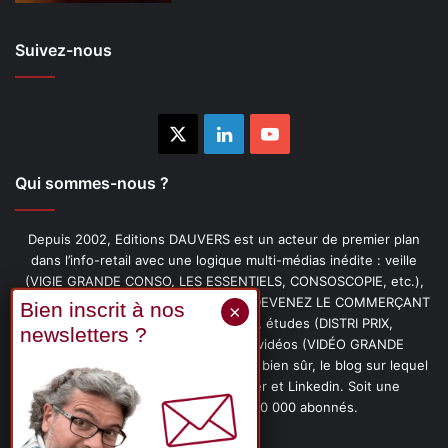
Suivez-nous
X
Linkedin
YouTube
Qui sommes-nous ?
Depuis 2002, Editions DAUVERS est un acteur de premier plan
dans l’info-retail avec une logique multi-médias inédite : veille
(VIGIE GRANDE CONSO, LES ESSENTIELS, CONSOSCOPIE, etc.),
livres (PENSER-CLIENT, IMAGE-PRIX, DEVENEZ LE COMMERÇANT
PRÉFÉRÉ DE VOS CLIENTS, etc.), études (DISTRI PRIX,
PROMOFLASH, DRIVE INSIGHTS), vidéos (VIDÉO GRANDE
CONSO), podcasts (CAFÉ CONSO) et, bien sûr, le blog sur lequel
vous êtes, ainsi que les fils Twitter et Linkedin. Soit une
communauté de plus de 150 000 abonnés.