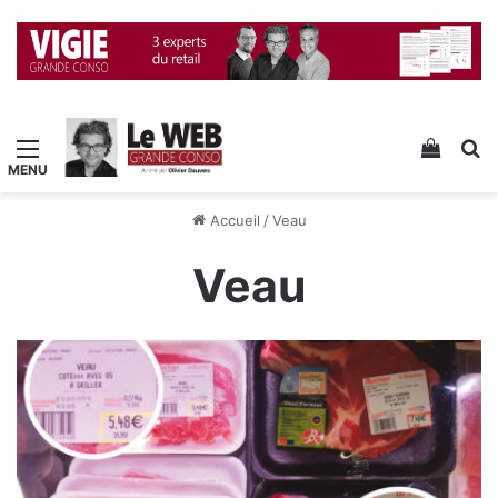
Menu
Voir v
R
Accueil
/
Veau
Veau