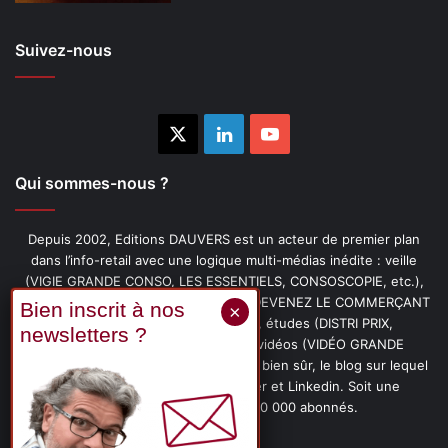
Suivez-nous
X
Linkedin
YouTube
Qui sommes-nous ?
Depuis 2002, Editions DAUVERS est un acteur de premier plan
dans l’info-retail avec une logique multi-médias inédite : veille
(VIGIE GRANDE CONSO, LES ESSENTIELS, CONSOSCOPIE, etc.),
livres (PENSER-CLIENT, IMAGE-PRIX, DEVENEZ LE COMMERÇANT
PRÉFÉRÉ DE VOS CLIENTS, etc.), études (DISTRI PRIX,
PROMOFLASH, DRIVE INSIGHTS), vidéos (VIDÉO GRANDE
CONSO), podcasts (CAFÉ CONSO) et, bien sûr, le blog sur lequel
vous êtes, ainsi que les fils Twitter et Linkedin. Soit une
communauté de plus de 150 000 abonnés.