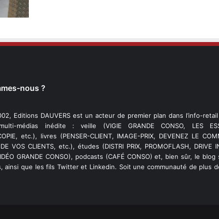
mmes-nous ?
02, Editions DAUVERS est un acteur de premier plan dans l’info-retai
 multi-médias inédite : veille (VIGIE GRANDE CONSO, LES ESS
PIE, etc.), livres (PENSER-CLIENT, IMAGE-PRIX, DEVENEZ LE C
DE VOS CLIENTS, etc.), études (DISTRI PRIX, PROMOFLASH, DRIVE I
VIDÉO GRANDE CONSO), podcasts (CAFÉ CONSO) et, bien sûr, le blog s
, ainsi que les fils Twitter et Linkedin. Soit une communauté de plus 