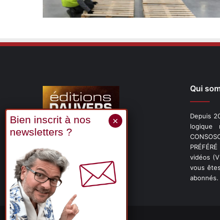
Qui so
Depuis 20
logique
CONSOSCO
Suivez-nous
PRÉFÉRÉ 
vidéos (
vous êtes
abonnés.
X
Linkedin
YouTube