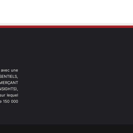
l avec une
ENTIELS,
OMMERÇANT
NSIGHTS),
ur lequel
de 150 000