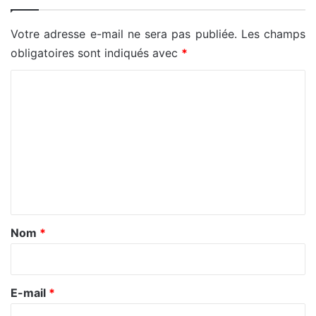
Votre adresse e-mail ne sera pas publiée.
Les champs
obligatoires sont indiqués avec
*
C
o
m
m
e
n
t
a
Nom
*
i
r
e
E-mail
*
*