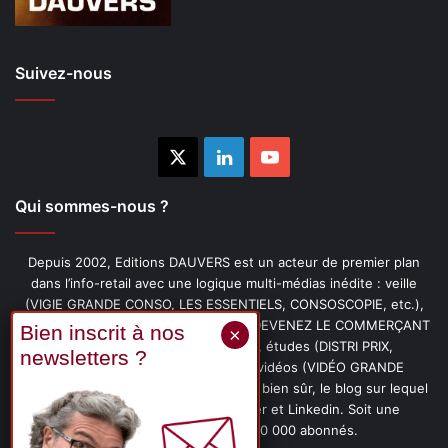
Suivez-nous
X
Linkedin
YouTube
Qui sommes-nous ?
Depuis 2002, Editions DAUVERS est un acteur de premier plan
dans l’info-retail avec une logique multi-médias inédite : veille
(VIGIE GRANDE CONSO, LES ESSENTIELS, CONSOSCOPIE, etc.),
livres (PENSER-CLIENT, IMAGE-PRIX, DEVENEZ LE COMMERÇANT
PRÉFÉRÉ DE VOS CLIENTS, etc.), études (DISTRI PRIX,
PROMOFLASH, DRIVE INSIGHTS), vidéos (VIDÉO GRANDE
CONSO), podcasts (CAFÉ CONSO) et, bien sûr, le blog sur lequel
vous êtes, ainsi que les fils Twitter et Linkedin. Soit une
communauté de plus de 150 000 abonnés.