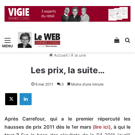
Menu
Voir v
R
Accueil
/
À la une
Les prix, la suite…
9 mai 2011
0
Moins d’une minute
X
Linkedin
Après Carrefour, qui a le premier répercuté les
hausses de prix 2011 dès le 1er mars
(lire ici)
, à qui le