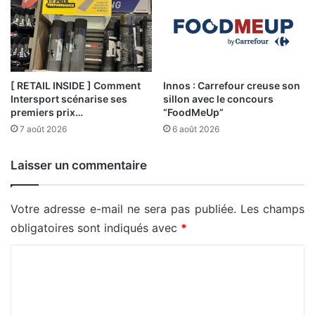
[ RETAIL INSIDE ] Comment
Innos : Carrefour creuse son
Intersport scénarise ses
sillon avec le concours
premiers prix…
“FoodMeUp”
7 août 2026
6 août 2026
Laisser un commentaire
Votre adresse e-mail ne sera pas publiée.
Les champs
obligatoires sont indiqués avec
*
C
o
m