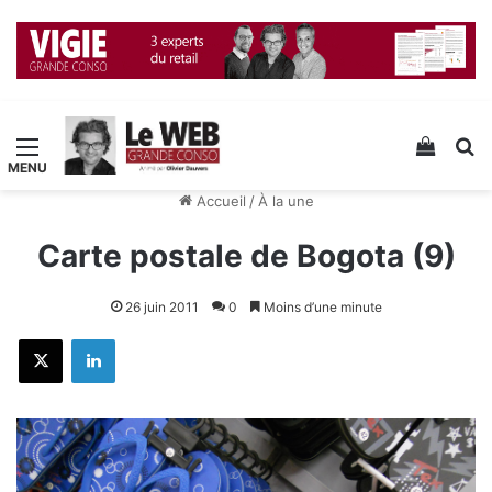
Menu
Voir v
R
Accueil
/
À la une
Carte postale de Bogota (9)
26 juin 2011
0
Moins d’une minute
X
Linkedin