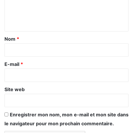
m
e
n
t
a
Nom
*
i
r
e
E-mail
*
*
Site web
Enregistrer mon nom, mon e-mail et mon site dans
le navigateur pour mon prochain commentaire.